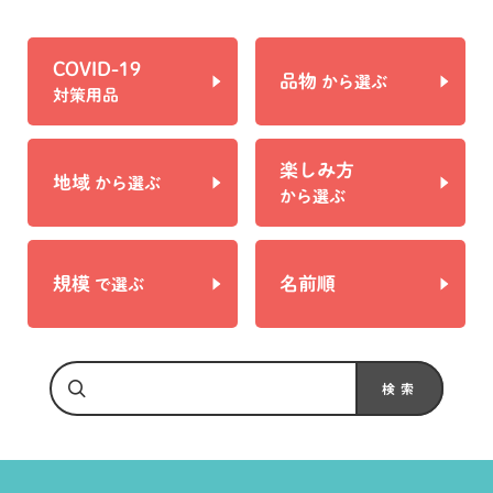
COVID-19
品物
から選ぶ
対策用品
楽しみ方
地域
から選ぶ
から選ぶ
規模
名前順
で選ぶ