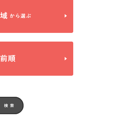
地域
から選ぶ
名前順