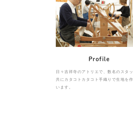
Profile
日々吉祥寺のアトリエで、数名のスタ
共にカタコトカタコト手織りで生地を
います。