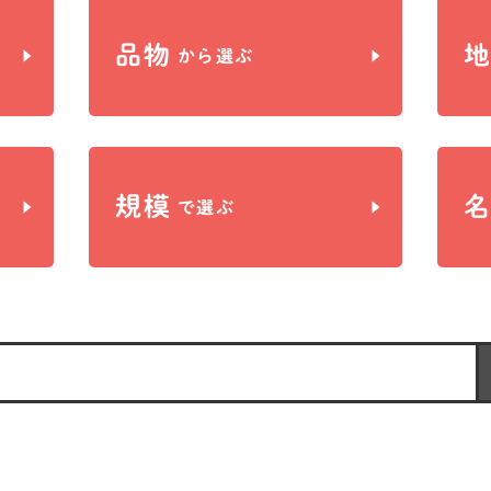
品物
から選ぶ
規模
で選ぶ