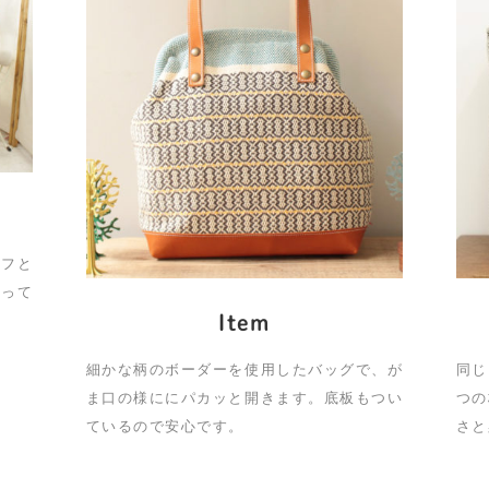
ッフと
作って
Item
細かな柄のボーダーを使用したバッグで、が
同じ
ま口の様ににパカッと開きます。底板もつい
つの
ているので安心です。
さと